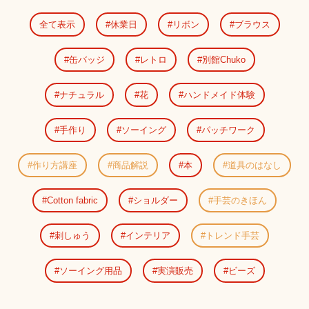
全て表示
休業日
リボン
ブラウス
缶バッジ
レトロ
別館Chuko
ナチュラル
花
ハンドメイド体験
手作り
ソーイング
パッチワーク
作り方講座
商品解説
本
道具のはなし
Cotton fabric
ショルダー
手芸のきほん
刺しゅう
インテリア
トレンド手芸
ソーイング用品
実演販売
ビーズ