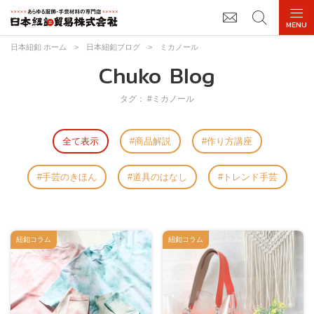
日本紐釦 ホーム
>
日本紐釦ブログ
>
ミカノール
Chuko Blog
タグ： #ミカノール
全て表示
商品解説
作り方講座
手芸のきほん
道具のはなし
トレンド手芸
紐釦コラム
紐釦コラム