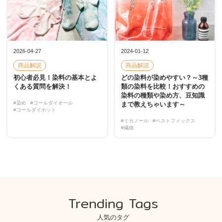
2026-04-27
2024-01-12
商品解説
商品解説
初心者必見！染料の基本とよ
どの染料が染めやすい？～3種
くある質問を解決！
類の染料を比較！おすすめの
染料の種類や染め方、豆知識
#染め
#コールダイオール
まで教えちゃいます～
#コールダイホット
#ミカノール
#ベストフィックス
#繊維
Trending Tags
人気のタグ