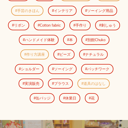
手芸のきほん
インテリア
ソーイング用品
リボン
Cotton fabric
手作り
刺しゅう
ハンドメイド体験
本
別館Chuko
作り方講座
ビーズ
ナチュラル
ショルダー
ソーイング
パッチワーク
実演販売
ブラウス
道具のはなし
缶バッジ
休業日
花