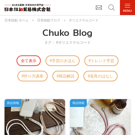
日本紐釦 ホーム
>
日本紐釦ブログ
>
ポリエステルコード
Chuko Blog
タグ： #ポリエステルコード
全て表示
手芸のきほん
トレンド手芸
作り方講座
商品解説
道具のはなし
商品情報
商品情報