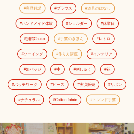
商品解説
ブラウス
道具のはなし
ハンドメイド体験
ショルダー
休業日
別館Chuko
手芸のきほん
レトロ
ソーイング
作り方講座
インテリア
缶バッジ
本
刺しゅう
花
パッチワーク
ビーズ
実演販売
リボン
ナチュラル
Cotton fabric
トレンド手芸