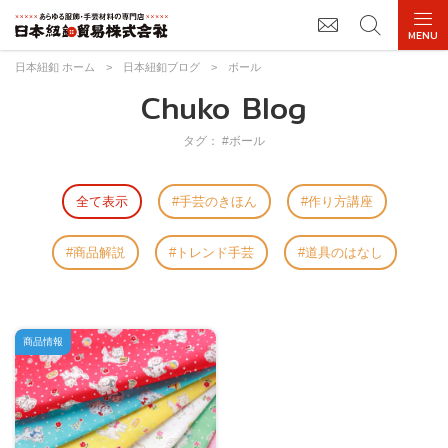
日本紐釦 ホーム
>
日本紐釦ブログ
>
ボール
Chuko Blog
タグ： #ボール
全て表示
手芸のきほん
作り方講座
商品解説
トレンド手芸
道具のはなし
商品情報