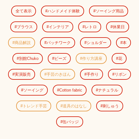
全て表示
ハンドメイド体験
ソーイング用品
ブラウス
インテリア
レトロ
休業日
商品解説
パッチワーク
ショルダー
本
別館Chuko
ビーズ
作り方講座
花
実演販売
手芸のきほん
手作り
リボン
ソーイング
Cotton fabric
ナチュラル
トレンド手芸
道具のはなし
刺しゅう
缶バッジ