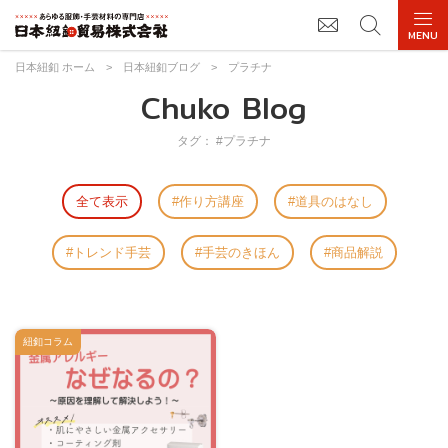
日本紐釦 ホーム
>
日本紐釦ブログ
>
プラチナ
Chuko Blog
タグ： #プラチナ
全て表示
作り方講座
道具のはなし
トレンド手芸
手芸のきほん
商品解説
紐釦コラム