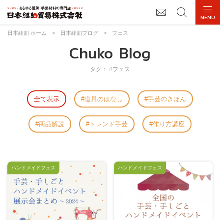
日本紐釦 ホーム
>
日本紐釦ブログ
>
フェス
Chuko Blog
タグ： #フェス
全て表示
道具のはなし
手芸のきほん
商品解説
トレンド手芸
作り方講座
ハンドメイドフェス
ハンドメイドフェス