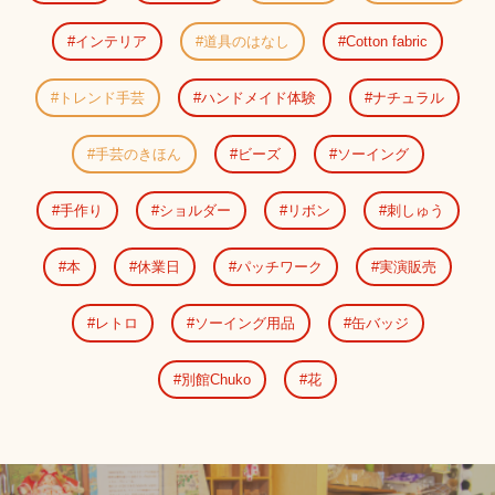
インテリア
道具のはなし
Cotton fabric
トレンド手芸
ハンドメイド体験
ナチュラル
手芸のきほん
ビーズ
ソーイング
手作り
ショルダー
リボン
刺しゅう
本
休業日
パッチワーク
実演販売
レトロ
ソーイング用品
缶バッジ
別館Chuko
花