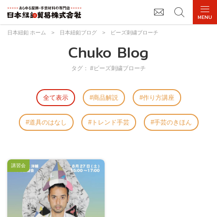
日本紐釦 ホーム
>
日本紐釦ブログ
>
ビーズ刺繍ブローチ
Chuko Blog
タグ： #ビーズ刺繍ブローチ
全て表示
商品解説
作り方講座
道具のはなし
トレンド手芸
手芸のきほん
講習会