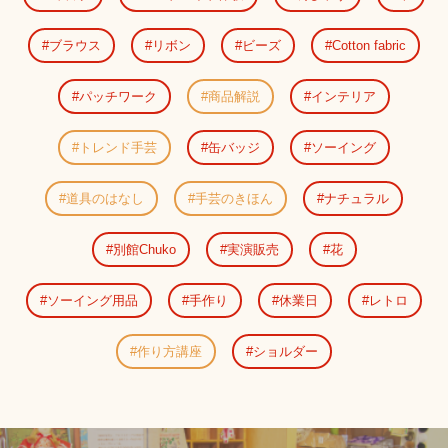
ブラウス
リボン
ビーズ
Cotton fabric
パッチワーク
商品解説
インテリア
トレンド手芸
缶バッジ
ソーイング
道具のはなし
手芸のきほん
ナチュラル
別館Chuko
実演販売
花
ソーイング用品
手作り
休業日
レトロ
作り方講座
ショルダー