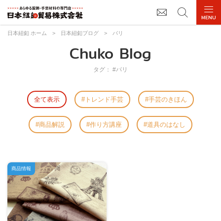
日本紐釦 ホーム
>
日本紐釦ブログ
>
パリ
Chuko Blog
タグ： #パリ
全て表示
トレンド手芸
手芸のきほん
商品解説
作り方講座
道具のはなし
商品情報