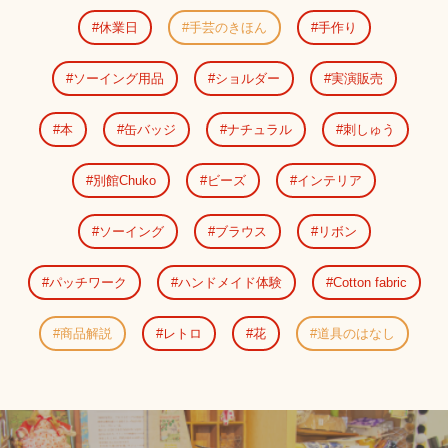
休業日
手芸のきほん
手作り
ソーイング用品
ショルダー
実演販売
本
缶バッジ
ナチュラル
刺しゅう
別館Chuko
ビーズ
インテリア
ソーイング
ブラウス
リボン
パッチワーク
ハンドメイド体験
Cotton fabric
商品解説
レトロ
花
道具のはなし