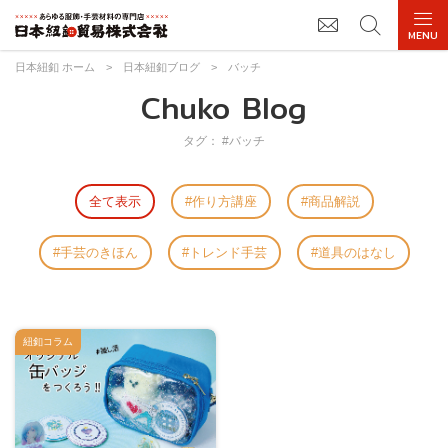
日本紐釦 ホーム
>
日本紐釦ブログ
>
バッチ
Chuko Blog
タグ： #バッチ
全て表示
作り方講座
商品解説
手芸のきほん
トレンド手芸
道具のはなし
紐釦コラム