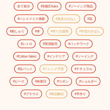
全て表示
別館Chuko
ソーイング用品
ハンドメイド体験
道具のはなし
花
刺しゅう
本
作り方講座
手芸のきほん
レトロ
実演販売
パッチワーク
Cotton fabric
インテリア
ソーイング
缶バッジ
トレンド手芸
ナチュラル
ビーズ
休業日
リボン
ショルダー
ブラウス
商品解説
手作り