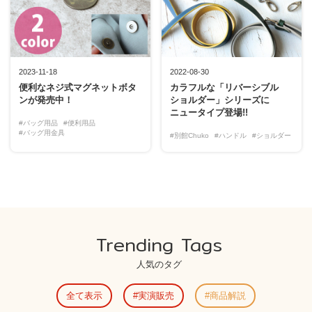
2023-11-18
2022-08-30
便利なネジ式マグネットボタ
カラフルな「リバーシブル
ンが発売中！
ショルダー」シリーズに
ニュータイプ登場!!
#バッグ用品
#便利用品
#バッグ用金具
#別館Chuko
#ハンドル
#ショルダー
Trending Tags
人気のタグ
全て表示
実演販売
商品解説