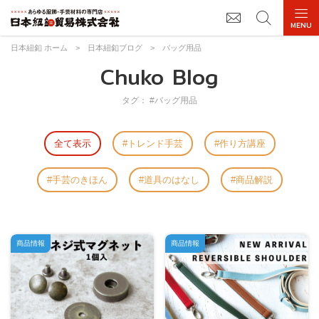
日本紐釦 ホーム
>
日本紐釦ブログ
>
バッグ用品
Chuko Blog
タグ： #バッグ用品
全て表示
トレンド手芸
作り方講座
手芸のきほん
道具のはなし
商品解説
商品情報
商品情報