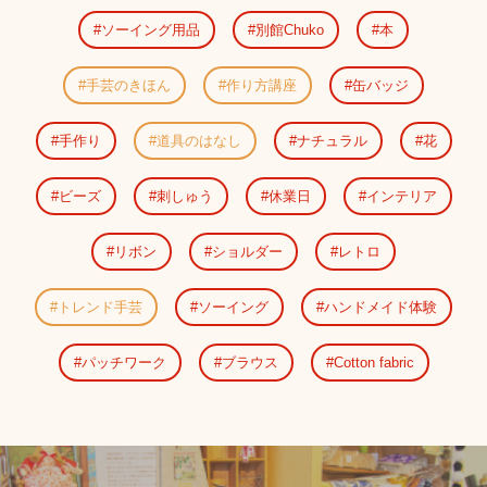
ソーイング用品
別館Chuko
本
手芸のきほん
作り方講座
缶バッジ
手作り
道具のはなし
ナチュラル
花
ビーズ
刺しゅう
休業日
インテリア
リボン
ショルダー
レトロ
トレンド手芸
ソーイング
ハンドメイド体験
パッチワーク
ブラウス
Cotton fabric