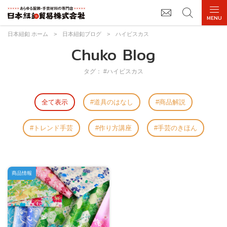
日本紐釦 ホーム
>
日本紐釦ブログ
>
ハイビスカス
Chuko Blog
タグ： #ハイビスカス
全て表示
道具のはなし
商品解説
トレンド手芸
作り方講座
手芸のきほん
商品情報