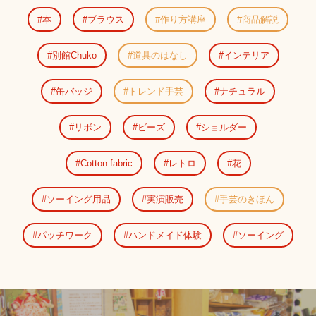
本
ブラウス
作り方講座
商品解説
別館Chuko
道具のはなし
インテリア
缶バッジ
トレンド手芸
ナチュラル
リボン
ビーズ
ショルダー
Cotton fabric
レトロ
花
ソーイング用品
実演販売
手芸のきほん
パッチワーク
ハンドメイド体験
ソーイング