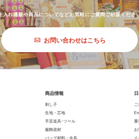
仕入れ通販や商品についてなど
お気軽にご質問ご相談くださ
お問い合わせはこちら
商品情報
日
刺し子
ご
生地・芯地
En
手芸道具･ツール
重
服飾資材
お
バッグ材料・金具
イ