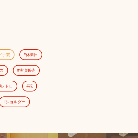
ド手芸
休業日
ズ
実演販売
レトロ
花
ショルダー