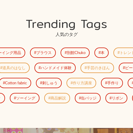
Trending Tags
人気のタグ
ーイング用品
ブラウス
別館Chuko
本
トレン
道具のはなし
ハンドメイド体験
手芸のきほん
ビー
Cotton fabric
刺しゅう
作り方講座
手作り
ク
ソーイング
商品解説
缶バッジ
リボン