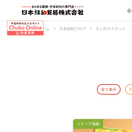
会
日本紐釦 ホーム
>
日本紐釦ブログ
>
ネジ式マグネット
全て表示
メディア掲載