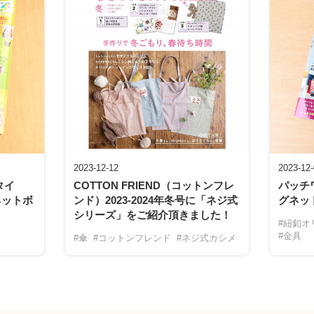
2023-12-12
2023-12
タイ
COTTON FRIEND（コットンフレ
パッチ
ネットボ
ンド）2023-2024年冬号に「ネジ式
グネッ
シリーズ」をご紹介頂きました！
#紐釦オ
#金具
#傘
#コットンフレンド
#ネジ式カシメ