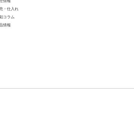
社情報
売・仕入れ
釦コラム
品情報