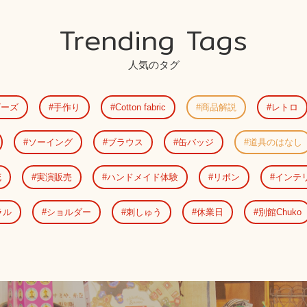
Trending Tags
人気のタグ
ビーズ
手作り
Cotton fabric
商品解説
レトロ
ソーイング
ブラウス
缶バッジ
道具のはなし
花
実演販売
ハンドメイド体験
リボン
インテ
ラル
ショルダー
刺しゅう
休業日
別館Chuko