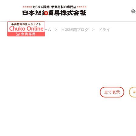
会
日本紐釦 ホーム
>
日本紐釦ブログ
>
ドライ
全て表示