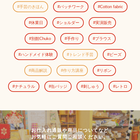
手芸のきほん
パッチワーク
Cotton fabric
休業日
ショルダー
実演販売
別館Chuko
手作り
ブラウス
ハンドメイド体験
トレンド手芸
ビーズ
商品解説
作り方講座
リボン
ナチュラル
缶バッジ
刺しゅう
レトロ
お仕入れ通販や商品についてなど
お気軽にご質問ご相談ください。