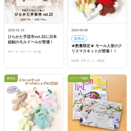
2025-01-15
2024-09-08
ひらかた手芸市vol.22に日本
新商品
紐釦のモルドールが登場！
★数量限定★ モール人形のク
リスマスキットが登場！！
#モール
#ドール
#人形
#本館
#手づくり
#限定
講習会
メディア掲載