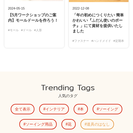
2024-05-15
2022-12-08
【5月ワークショップのご案
「年の初めにつくりたい 簡単
内】モールドールを作ろう！
かわいい『ふだん使いのポー
チ』」にて資材を提供いたし
#モール
#ドール
#人形
ました
#ファスナー
#ハンドメイド
#定期本
Trending Tags
人気のタグ
全て表示
インテリア
本
ソーイング
ソーイング用品
花
道具のはなし