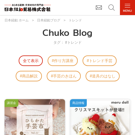
日本紐釦 ホーム
>
日本紐釦ブログ
>
トレンド
Chuko Blog
タグ： #トレンド
全て表示
作り方講座
トレンド手芸
商品解説
手芸のきほん
道具のはなし
講習会
商品情報