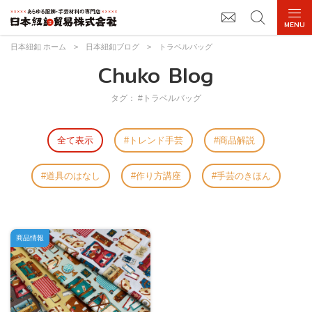
日本紐釦 ホーム
>
日本紐釦ブログ
>
トラベルバッグ
Chuko Blog
タグ： #トラベルバッグ
全て表示
トレンド手芸
商品解説
道具のはなし
作り方講座
手芸のきほん
商品情報