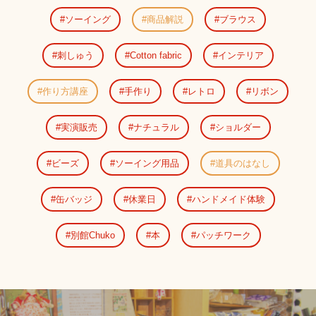
ソーイング
商品解説
ブラウス
刺しゅう
Cotton fabric
インテリア
作り方講座
手作り
レトロ
リボン
実演販売
ナチュラル
ショルダー
ビーズ
ソーイング用品
道具のはなし
缶バッジ
休業日
ハンドメイド体験
別館Chuko
本
パッチワーク