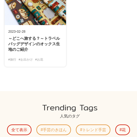
2023-02-28
～どこへ旅する？～トラベル
バッグデザインのオックス生
地のご紹介
#旅行
#お出かけ
#お花
Trending Tags
人気のタグ
全て表示
手芸のきほん
トレンド手芸
花