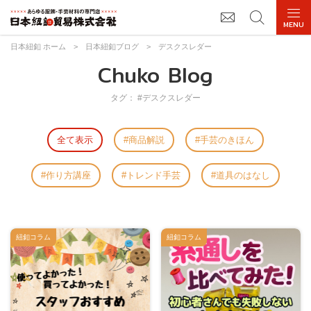
日本紐釦 ホーム
>
日本紐釦ブログ
>
デスクスレダー
Chuko Blog
タグ： #デスクスレダー
全て表示
商品解説
手芸のきほん
作り方講座
トレンド手芸
道具のはなし
紐釦コラム
紐釦コラム