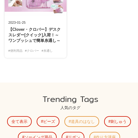
2023-01-25
【Clover・クロバー】デスク
スレダー[クイック]入荷！～
ワンプッシュで簡単糸通し～
#便利用品
#クロバー
#糸通し
Trending Tags
人気のタグ
全て表示
ビーズ
道具のはなし
刺しゅう
ソーイング用品
リボン
作り方講座