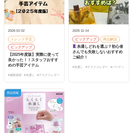
2026-01-02
2025-11-14
トレンド手芸
ピックアップ
商品解説
糸通しどれを選ぶ？初心者
ピックアップ
さんでも失敗しないおすすめ
【2025年度版】実際に使って
ご紹介！
良かった！！スタッフおすす
めの手芸アイテム
#糸通し
#デスクスレダー
#バーディ
#服飾資材
#糸通し
#デスクスレダー
商品情報