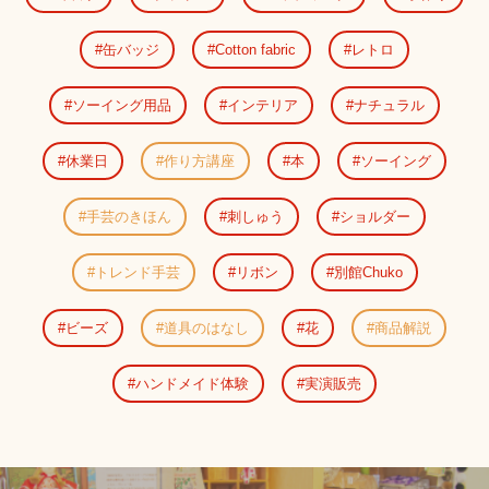
缶バッジ
Cotton fabric
レトロ
ソーイング用品
インテリア
ナチュラル
休業日
作り方講座
本
ソーイング
手芸のきほん
刺しゅう
ショルダー
トレンド手芸
リボン
別館Chuko
ビーズ
道具のはなし
花
商品解説
ハンドメイド体験
実演販売