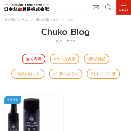
日本紐釦 ホーム
>
日本紐釦ブログ
>
ツヤ
Chuko Blog
タグ： #ツヤ
全て表示
作り方講座
商品解説
道具のはなし
手芸のきほん
トレンド手芸
商品情報