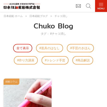
日本紐釦 ホーム
>
日本紐釦ブログ
>
チャコ消し
Chuko Blog
タグ： #チャコ消し
全て表示
道具のはなし
手芸のきほん
作り方講座
トレンド手芸
商品解説
紐釦コラム