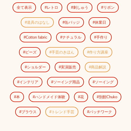
全て表示
レトロ
刺しゅう
リボン
道具のはなし
缶バッジ
休業日
Cotton fabric
ナチュラル
手作り
ビーズ
手芸のきほん
作り方講座
ショルダー
実演販売
商品解説
インテリア
ソーイング用品
ソーイング
本
ハンドメイド体験
花
別館Chuko
ブラウス
トレンド手芸
パッチワーク