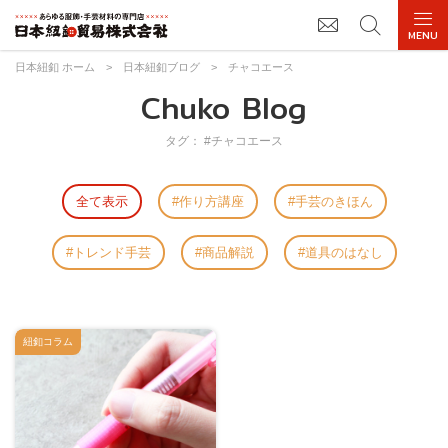
日本紐釦 ホーム
>
日本紐釦ブログ
>
チャコエース
Chuko Blog
タグ： #チャコエース
全て表示
作り方講座
手芸のきほん
トレンド手芸
商品解説
道具のはなし
紐釦コラム