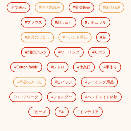
全て表示
作り方講座
実演販売
商品解説
ブラウス
刺しゅう
ナチュラル
道具のはなし
トレンド手芸
花
別館Chuko
ソーイング
リボン
Cotton fabric
レトロ
休業日
手作り
手芸のきほん
缶バッジ
ソーイング用品
パッチワーク
ショルダー
ハンドメイド体験
ビーズ
本
インテリア