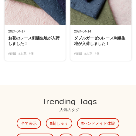
2024-04-17
2024-04-14
お花のレース刺繍生地が入荷
ダブルガーゼのレース刺繍生
しました！
地が入荷しました！
#刺繍
#お花
#服
#刺繍
#お花
#服
Trending Tags
人気のタグ
全て表示
刺しゅう
ハンドメイド体験