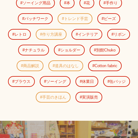
ソーイング用品
本
花
手作り
パッチワーク
トレンド手芸
ビーズ
レトロ
作り方講座
インテリア
リボン
ナチュラル
ショルダー
別館Chuko
商品解説
道具のはなし
Cotton fabric
ブラウス
ソーイング
休業日
缶バッジ
手芸のきほん
実演販売