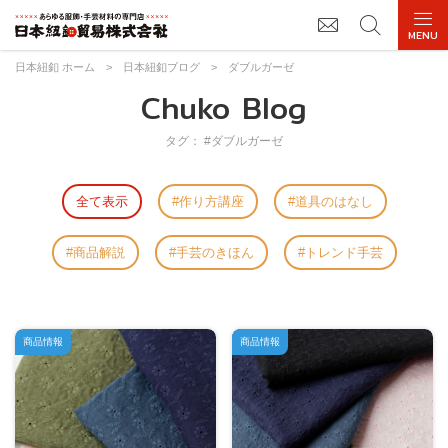
日本紐釦 ホーム
>
日本紐釦ブログ
>
ダブルガーゼ
Chuko Blog
タグ： #ダブルガーゼ
全て表示
作り方講座
道具のはなし
商品解説
手芸のきほん
トレンド手芸
商品情報
商品情報