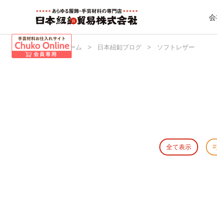
会
日本紐釦 ホーム
>
日本紐釦ブログ
>
ソフトレザー
全て表示