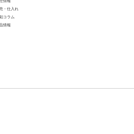
社情報
売・仕入れ
釦コラム
品情報