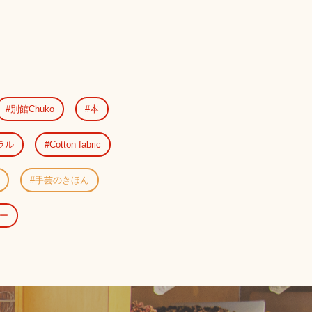
別館Chuko
本
ラル
Cotton fabric
手芸のきほん
ー