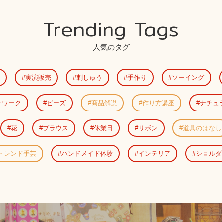
Trending Tags
人気のタグ
実演販売
刺しゅう
手作り
ソーイング
チワーク
ビーズ
商品解説
作り方講座
ナチュ
花
ブラウス
休業日
リボン
道具のはなし
トレンド手芸
ハンドメイド体験
インテリア
ショルダ