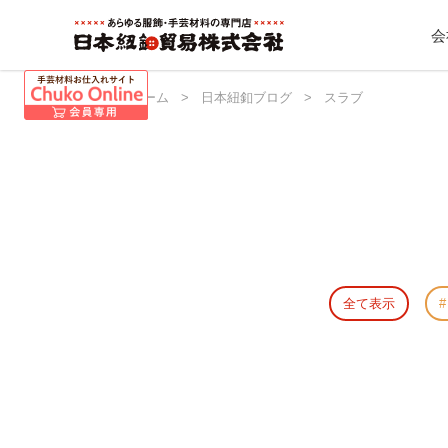
会
日本紐釦 ホーム
>
日本紐釦ブログ
>
スラブ
全て表示