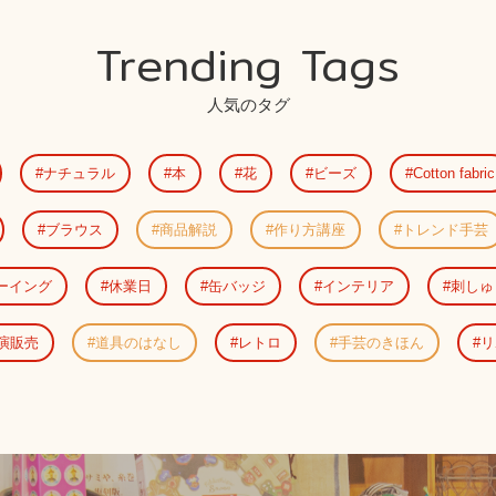
Trending Tags
人気のタグ
ナチュラル
本
花
ビーズ
Cotton fabric
ブラウス
商品解説
作り方講座
トレンド手芸
ーイング
休業日
缶バッジ
インテリア
刺しゅ
演販売
道具のはなし
レトロ
手芸のきほん
リ