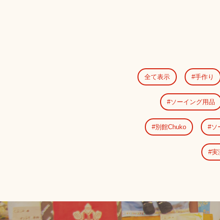
全て表示
手作り
ソーイング用品
別館Chuko
ソ
実