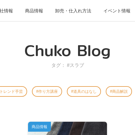
社情報
商品情報
卸売・仕入れ方法
イベント情報
Chuko Blog
タグ： #スラブ
トレンド手芸
作り方講座
道具のはなし
商品解説
商品情報