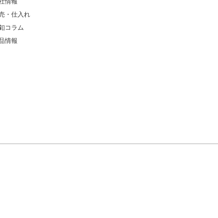
社情報
売・仕入れ
釦コラム
品情報