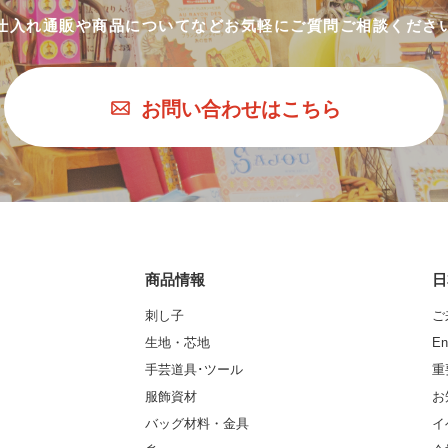
仕入れ通販や商品についてなど
お気軽にご質問ご相談くださ
お問い合わせはこちら
商品情報
日
刺し子
ご
生地・芯地
En
手芸道具･ツール
重
服飾資材
お
バッグ材料・金具
イ