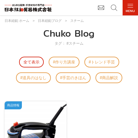
日本紐釦 ホーム
>
日本紐釦ブログ
>
スチーム
Chuko Blog
タグ： #スチーム
全て表示
作り方講座
トレンド手芸
道具のはなし
手芸のきほん
商品解説
商品情報