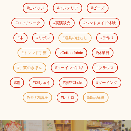
缶バッジ
インテリア
ビーズ
パッチワーク
実演販売
ハンドメイド体験
本
リボン
道具のはなし
手作り
トレンド手芸
Cotton fabric
休業日
手芸のきほん
ソーイング用品
ブラウス
花
刺しゅう
別館Chuko
ソーイング
作り方講座
レトロ
商品解説