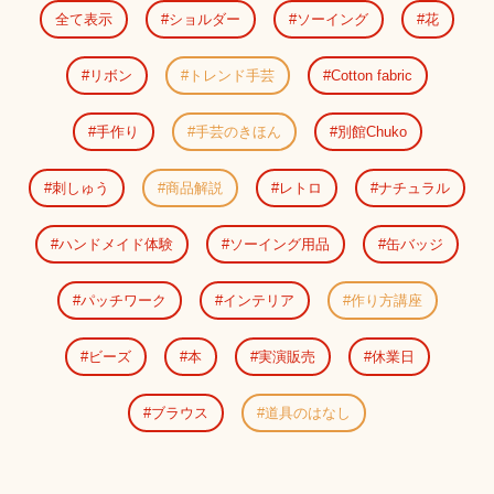
全て表示
ショルダー
ソーイング
花
リボン
トレンド手芸
Cotton fabric
手作り
手芸のきほん
別館Chuko
刺しゅう
商品解説
レトロ
ナチュラル
ハンドメイド体験
ソーイング用品
缶バッジ
パッチワーク
インテリア
作り方講座
ビーズ
本
実演販売
休業日
ブラウス
道具のはなし