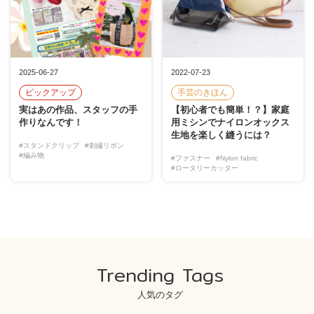
2025-06-27
2022-07-23
ピックアップ
手芸のきほん
実はあの作品、スタッフの手
【初心者でも簡単！？】家庭
作りなんです！
用ミシンでナイロンオックス
生地を楽しく縫うには？
#スタンドクリップ
#刺繡リボン
#編み物
#ファスナー
#Nylon fabric
#ロータリーカッター
Trending Tags
人気のタグ