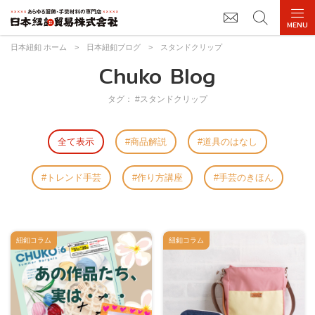
日本紐釦 ホーム
>
日本紐釦ブログ
>
スタンドクリップ
Chuko Blog
タグ： #スタンドクリップ
全て表示
商品解説
道具のはなし
トレンド手芸
作り方講座
手芸のきほん
紐釦コラム
紐釦コラム