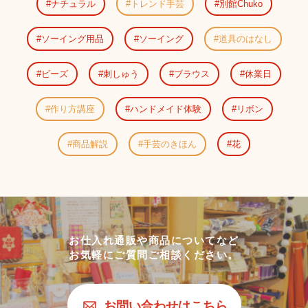
ナチュラル
トレンド手芸
別館Chuko
ソーイング用品
ソーイング
道具のはなし
ビーズ
刺しゅう
ブラウス
休業日
作り方講座
ハンドメイド体験
リボン
商品解説
手芸のきほん
花
お仕入れ通販や商品についてなど
お気軽にご質問ご相談ください。
お問い合わせはこちら