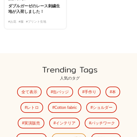
ダブルガーゼのレース刺繍生
地が入荷しました！
#お花
#服
#プリント生地
Trending Tags
人気のタグ
全て表示
缶バッジ
手作り
本
レトロ
Cotton fabric
ショルダー
実演販売
インテリア
パッチワーク