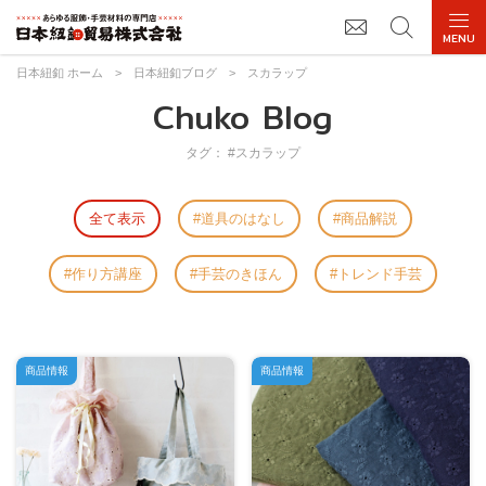
日本紐釦 ホーム
>
日本紐釦ブログ
>
スカラップ
Chuko Blog
タグ： #スカラップ
全て表示
道具のはなし
商品解説
作り方講座
手芸のきほん
トレンド手芸
商品情報
商品情報