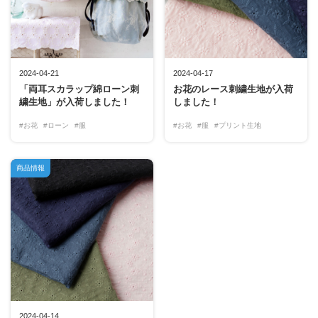
2024-04-21
2024-04-17
「両耳スカラップ綿ローン刺
お花のレース刺繍生地が入荷
繍生地」が入荷しました！
しました！
#お花
#ローン
#服
#お花
#服
#プリント生地
商品情報
2024-04-14