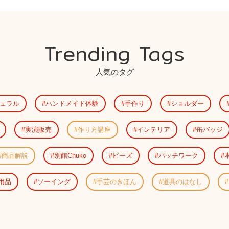
Trending Tags
人気のタグ
ュラル
ハンドメイド体験
手作り
ショルダー
実演販売
作り方講座
インテリア
缶バッジ
商品解説
別館Chuko
ビーズ
パッチワーク
用品
ソーイング
手芸のきほん
道具のはなし