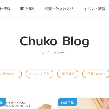
社情報
商品情報
卸売・仕入れ方法
イベント情報
Chuko Blog
タグ： #シール
道具のはなし
トレンド手芸
商品解説
手芸のきほん
報
商品情報