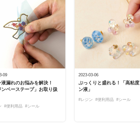
3-09
2023-03-06
ン液漏れのお悩みを解決！
ぷっくりと盛れる！「高粘度
ジンベーステープ」お取り扱
ン液」
#レジン
#便利用品
#シール
ン
#便利用品
#シール