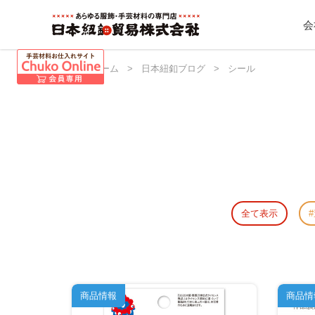
会
日本紐釦 ホーム
>
日本紐釦ブログ
>
シール
全て表示
商品情報
商品情