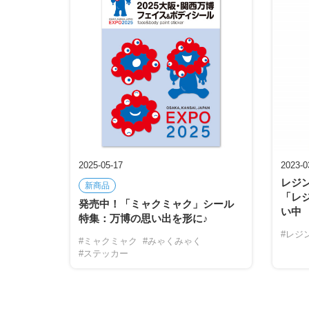
2025-05-17
2023-0
レジ
新商品
「レ
発売中！「ミャクミャク」シール
い中
特集：万博の思い出を形に♪
#レジ
#ミャクミャク
#みゃくみゃく
#ステッカー