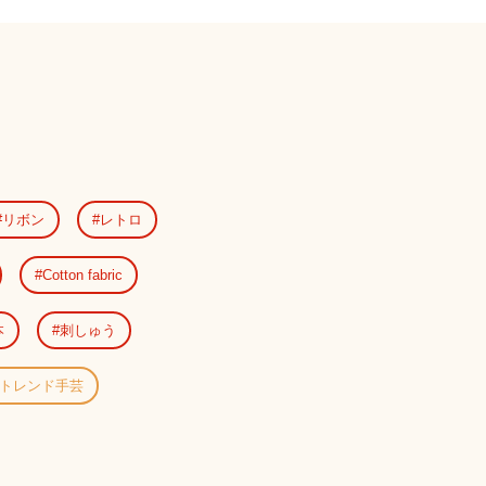
リボン
レトロ
Cotton fabric
本
刺しゅう
トレンド手芸