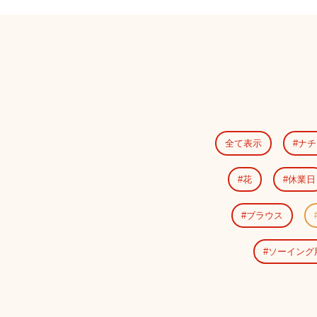
全て表示
ナチ
花
休業日
ブラウス
ソーイング