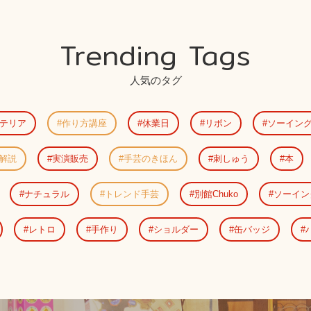
Trending Tags
人気のタグ
テリア
作り方講座
休業日
リボン
ソーイン
解説
実演販売
手芸のきほん
刺しゅう
本
ナチュラル
トレンド手芸
別館Chuko
ソーイン
レトロ
手作り
ショルダー
缶バッジ