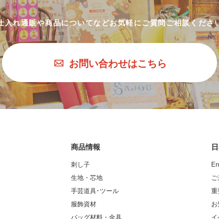
仕入れ通販や商品についてなど
お気軽にご質問ご相談くださ
お問い合わせはこちら
商品情報
日
刺し子
En
生地・芯地
ご
手芸道具･ツール
重
服飾資材
お
バッグ材料・金具
イ