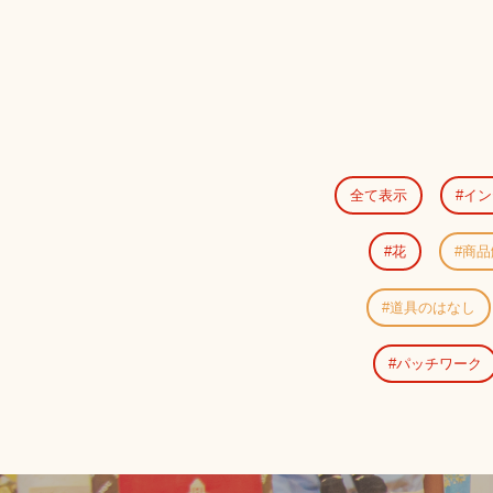
全て表示
イン
花
商品
道具のはなし
パッチワーク