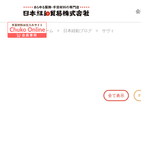
会
日本紐釦 ホーム
>
日本紐釦ブログ
>
サヴィ
全て表示