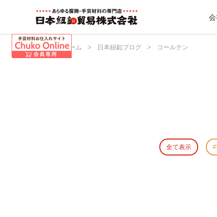
会
日本紐釦 ホーム
>
日本紐釦ブログ
>
コールテン
全て表示