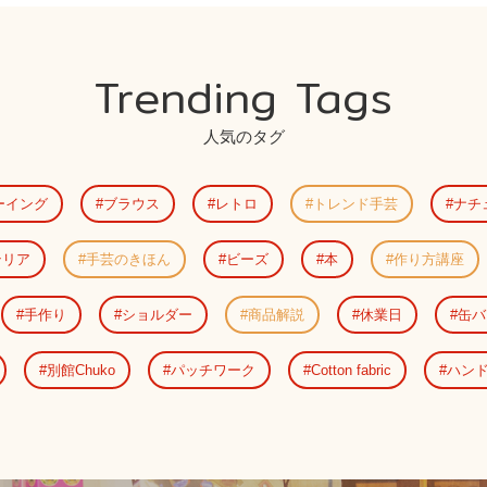
Trending Tags
人気のタグ
ーイング
ブラウス
レトロ
トレンド手芸
ナチ
テリア
手芸のきほん
ビーズ
本
作り方講座
手作り
ショルダー
商品解説
休業日
缶バ
別館Chuko
パッチワーク
Cotton fabric
ハン