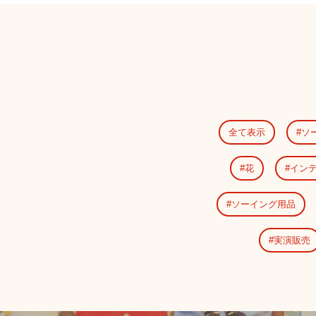
全て表示
ソ
花
イン
ソーイング用品
実演販売