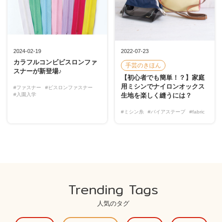
2024-02-19
2022-07-23
カラフルコンビビスロンファ
手芸のきほん
スナーが新登場♪
【初心者でも簡単！？】家庭
用ミシンでナイロンオックス
#ファスナー
#ビスロンファスナー
#入園入学
生地を楽しく縫うには？
#ミシン糸
#バイアステープ
#fabric
Trending Tags
人気のタグ