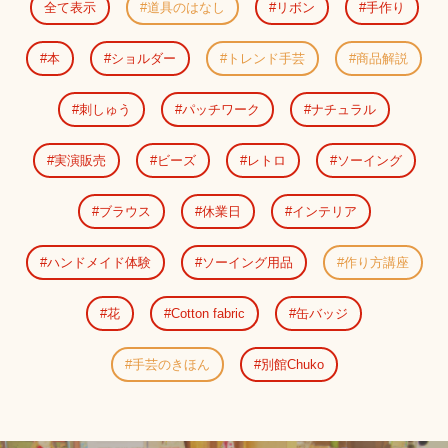
全て表示
道具のはなし
リボン
手作り
本
ショルダー
トレンド手芸
商品解説
刺しゅう
パッチワーク
ナチュラル
実演販売
ビーズ
レトロ
ソーイング
ブラウス
休業日
インテリア
ハンドメイド体験
ソーイング用品
作り方講座
花
Cotton fabric
缶バッジ
手芸のきほん
別館Chuko