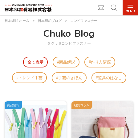
日本紐釦 ホーム
>
日本紐釦ブログ
>
コンビファスナー
Chuko Blog
タグ： #コンビファスナー
全て表示
商品解説
作り方講座
トレンド手芸
手芸のきほん
道具のはなし
商品情報
紐釦コラム