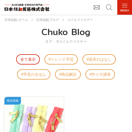
日本紐釦 ホーム
>
日本紐釦ブログ
>
コイルファスナー
Chuko Blog
タグ： #コイルファスナー
全て表示
トレンド手芸
道具のはなし
手芸のきほん
商品解説
作り方講座
商品情報