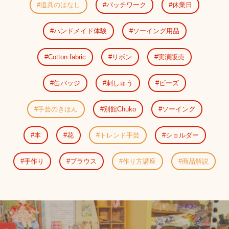
道具のはなし
パッチワーク
休業日
ハンドメイド体験
ソーイング用品
Cotton fabric
リボン
実演販売
缶バッジ
刺しゅう
ビーズ
手芸のきほん
別館Chuko
ソーイング
本
花
トレンド手芸
ショルダー
手作り
ブラウス
作り方講座
商品解説