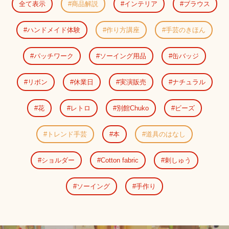
全て表示
商品解説
インテリア
ブラウス
ハンドメイド体験
作り方講座
手芸のきほん
パッチワーク
ソーイング用品
缶バッジ
リボン
休業日
実演販売
ナチュラル
花
レトロ
別館Chuko
ビーズ
トレンド手芸
本
道具のはなし
ショルダー
Cotton fabric
刺しゅう
ソーイング
手作り