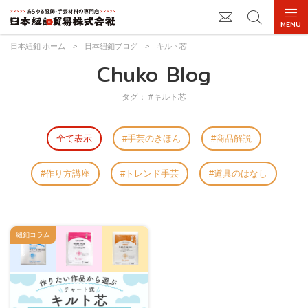
日本紐釦 ホーム
>
日本紐釦ブログ
>
キルト芯
Chuko Blog
タグ： #キルト芯
全て表示
手芸のきほん
商品解説
作り方講座
トレンド手芸
道具のはなし
紐釦コラム