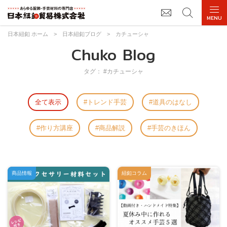
日本紐釦 ホーム
>
日本紐釦ブログ
>
カチューシャ
Chuko Blog
タグ： #カチューシャ
全て表示
トレンド手芸
道具のはなし
作り方講座
商品解説
手芸のきほん
商品情報
紐釦コラム