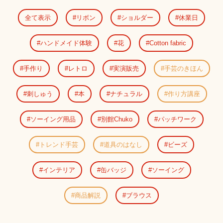
全て表示
リボン
ショルダー
休業日
ハンドメイド体験
花
Cotton fabric
手作り
レトロ
実演販売
手芸のきほん
刺しゅう
本
ナチュラル
作り方講座
ソーイング用品
別館Chuko
パッチワーク
トレンド手芸
道具のはなし
ビーズ
インテリア
缶バッジ
ソーイング
商品解説
ブラウス