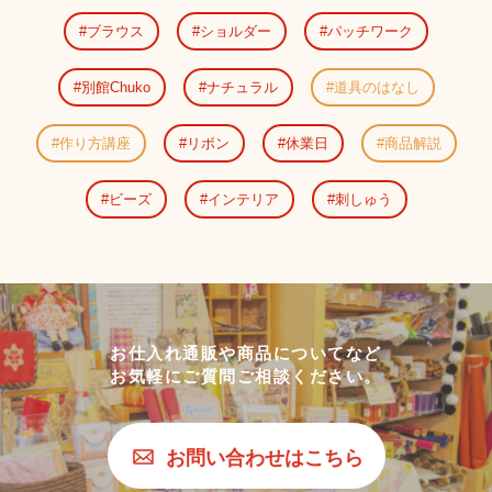
ブラウス
ショルダー
パッチワーク
別館Chuko
ナチュラル
道具のはなし
作り方講座
リボン
休業日
商品解説
ビーズ
インテリア
刺しゅう
お仕入れ通販や商品についてなど
お気軽にご質問ご相談ください。
お問い合わせはこちら