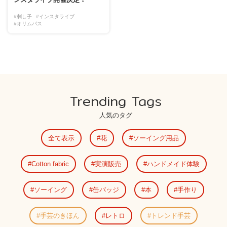
#刺し子
#インスタライブ
#オリムパス
Trending Tags
人気のタグ
全て表示
花
ソーイング用品
Cotton fabric
実演販売
ハンドメイド体験
ソーイング
缶バッジ
本
手作り
手芸のきほん
レトロ
トレンド手芸