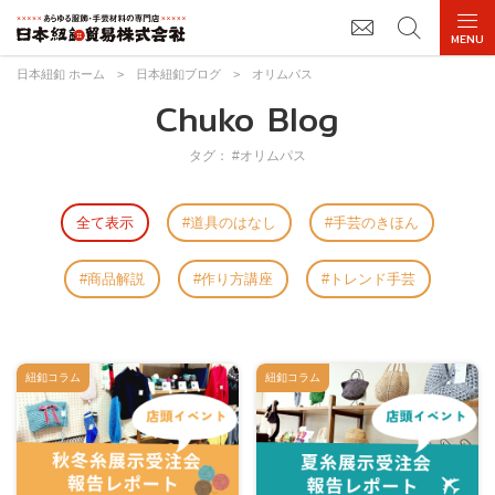
日本紐釦 ホーム
>
日本紐釦ブログ
>
オリムパス
Chuko Blog
タグ： #オリムパス
全て表示
道具のはなし
手芸のきほん
商品解説
作り方講座
トレンド手芸
紐釦コラム
紐釦コラム