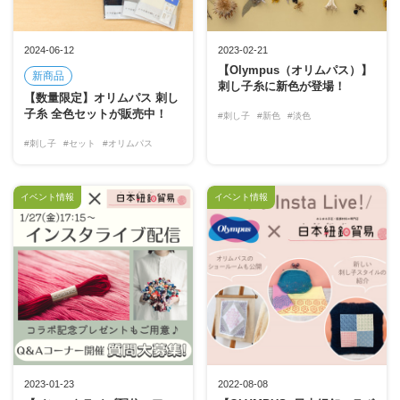
2024-06-12
2023-02-21
【Olympus（オリムパス）】
新商品
刺し子糸に新色が登場！
【数量限定】オリムパス 刺し
子糸 全色セットが販売中！
#刺し子
#新色
#淡色
#刺し子
#セット
#オリムパス
イベント情報
イベント情報
2023-01-23
2022-08-08