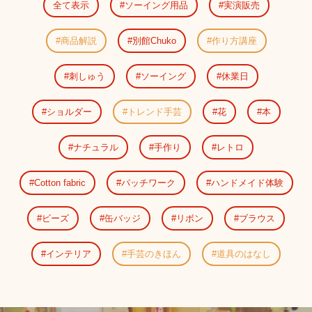
全て表示
ソーイング用品
実演販売
商品解説
別館Chuko
作り方講座
刺しゅう
ソーイング
休業日
ショルダー
トレンド手芸
花
本
ナチュラル
手作り
レトロ
Cotton fabric
パッチワーク
ハンドメイド体験
ビーズ
缶バッジ
リボン
ブラウス
インテリア
手芸のきほん
道具のはなし