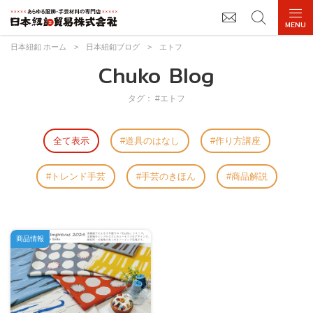
日本紐釦 ホーム
>
日本紐釦ブログ
>
エトフ
Chuko Blog
タグ： #エトフ
全て表示
道具のはなし
作り方講座
トレンド手芸
手芸のきほん
商品解説
商品情報