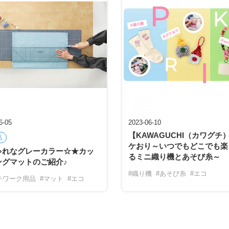
6-05
2023-06-10
【KAWAGUCHI（カワグチ
品
ケおり～いつでもどこでも楽
ゃれなグレーカラー☆★カッ
るミニ織り機とあそび糸～
ングマットのご紹介♪
#織り機
#あそび糸
#エコ
チワーク用品
#マット
#エコ