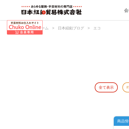
会
日本紐釦 ホーム
>
日本紐釦ブログ
>
エコ
全て表示
商品情