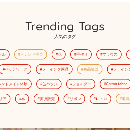
Trending Tags
人気のタグ
ラル
トレンド手芸
花
手作り
ブラウス
パッチワーク
ソーイング用品
商品解説
ソーイン
ハンドメイド体験
缶バッジ
ショルダー
Cotton fabric
リア
本
実演販売
リボン
レトロ
道具