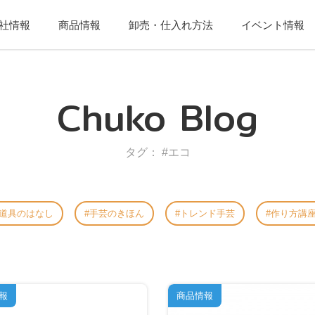
社情報
商品情報
卸売・仕入れ方法
イベント情報
Chuko Blog
タグ： #エコ
道具のはなし
手芸のきほん
トレンド手芸
作り方講
報
商品情報