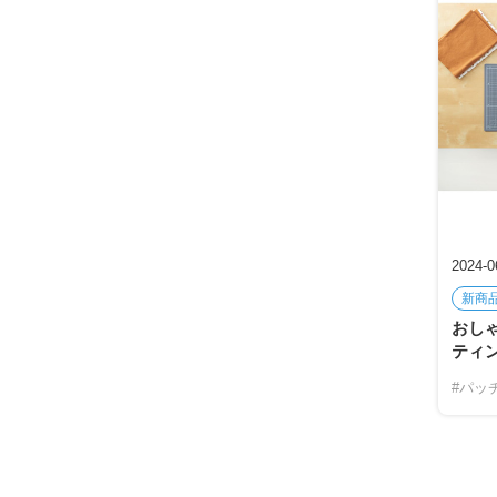
2024-0
新商
おし
ティ
#パッ