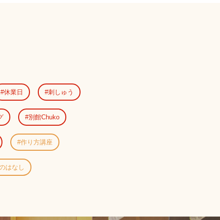
休業日
刺しゅう
グ
別館Chuko
作り方講座
のはなし