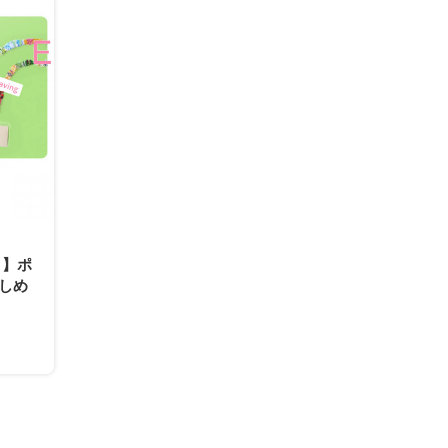
）】ポ
しめ