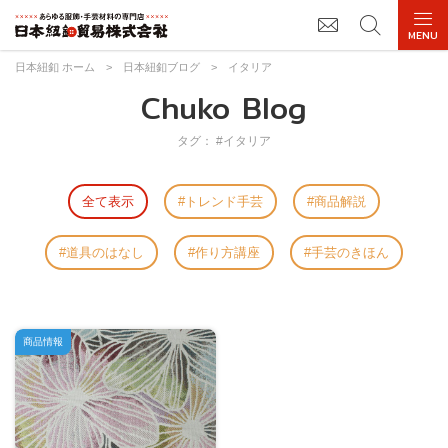
日本紐釦 ホーム
>
日本紐釦ブログ
>
イタリア
Chuko Blog
タグ： #イタリア
全て表示
トレンド手芸
商品解説
道具のはなし
作り方講座
手芸のきほん
商品情報