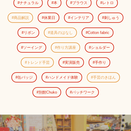
ナチュラル
本
ブラウス
レトロ
商品解説
休業日
インテリア
刺しゅう
リボン
道具のはなし
Cotton fabric
ソーイング
作り方講座
ショルダー
トレンド手芸
実演販売
手作り
缶バッジ
ハンドメイド体験
手芸のきほん
別館Chuko
パッチワーク