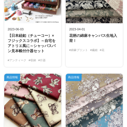
2023-06-03
2023-04-01
【日本紐釦（チューコー）×
花柄の綿麻キャンバス生地入
フジックスコラボ】～自宅を
荷！
アトリエ風に～シャッパスパ
#綿麻プリント
#繊細
#花
ン見本帳付什器セット
#アンティーク
#収納
#什器
商品情報
商品情報