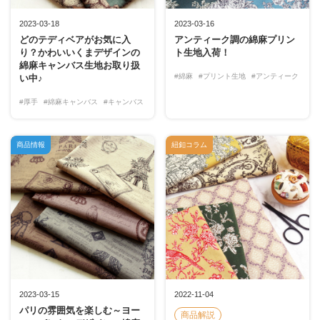
2023-03-18
2023-03-16
どのテディベアがお気に入
アンティーク調の綿麻プリン
り？かわいいくまデザインの
ト生地入荷！
綿麻キャンバス生地お取り扱
#綿麻
#プリント生地
#アンティーク
い中♪
#厚手
#綿麻キャンバス
#キャンバス
商品情報
紐釦コラム
2023-03-15
2022-11-04
パリの雰囲気を楽しむ～ヨー
商品解説