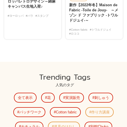
ロッパレトロデザイン～綿麻
新作【2022年冬】Maison de
キャンバス生地入荷♪
Fabric -Toile de Jouy- ～メ
ゾン ド ファブリック -トワル
#ヨーロッパ
#バラ
#スタンプ
ドジュイ-～
#Cotton fabric
#トワルドジュイ
#ロココ
Trending Tags
人気のタグ
全て表示
花
実演販売
刺しゅう
パッチワーク
Cotton fabric
作り方講座
ナチュラル
道具のはなし
別館Chuko