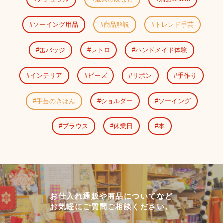
ソーイング用品
商品解説
トレンド手芸
缶バッジ
レトロ
ハンドメイド体験
インテリア
ビーズ
リボン
手作り
手芸のきほん
ショルダー
ソーイング
ブラウス
休業日
本
お仕入れ通販や商品についてなど
お気軽にご質問ご相談ください。