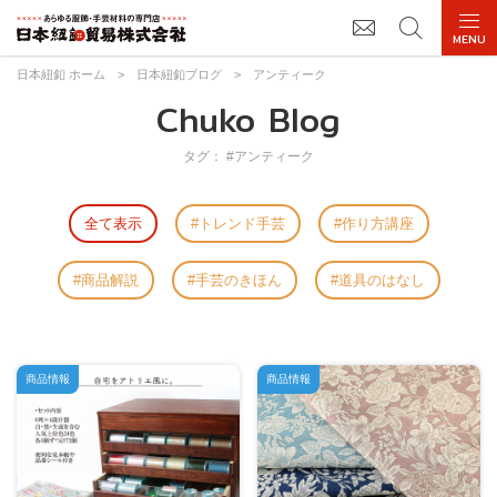
日本紐釦 ホーム
>
日本紐釦ブログ
>
アンティーク
Chuko Blog
タグ： #アンティーク
全て表示
トレンド手芸
作り方講座
商品解説
手芸のきほん
道具のはなし
商品情報
商品情報