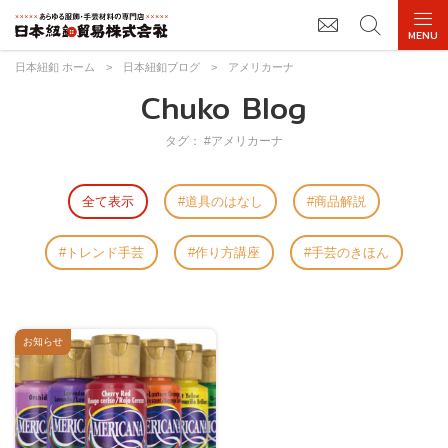
日本紐釦 ホーム
>
日本紐釦ブログ
>
アメリカーナ
Chuko Blog
タグ： #アメリカーナ
全て表示
道具のはなし
商品解説
トレンド手芸
作り方講座
手芸のきほん
お知らせ