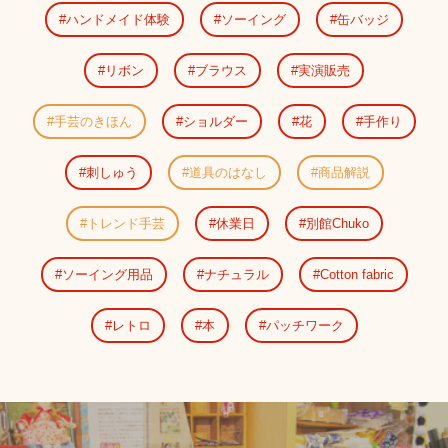
ハンドメイド体験
ソーイング
缶バッジ
リボン
ブラウス
実演販売
手芸のきほん
ショルダー
花
手作り
刺しゅう
道具のはなし
商品解説
トレンド手芸
休業日
別館Chuko
ソーイング用品
ナチュラル
Cotton fabric
レトロ
本
パッチワーク