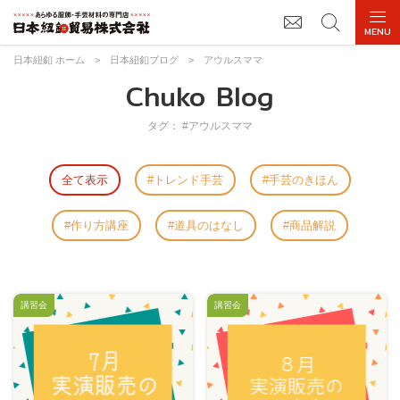
日本紐釦 ホーム
>
日本紐釦ブログ
>
アウルスママ
Chuko Blog
タグ： #アウルスママ
全て表示
トレンド手芸
手芸のきほん
作り方講座
道具のはなし
商品解説
講習会
講習会