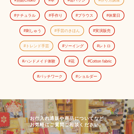
別館Chuko
本
缶バッジ
作り方講座
ナチュラル
手作り
ブラウス
休業日
刺しゅう
手芸のきほん
実演販売
トレンド手芸
ソーイング
レトロ
ハンドメイド体験
花
Cotton fabric
パッチワーク
ショルダー
お仕入れ通販や商品についてなど
お気軽にご質問ご相談ください。