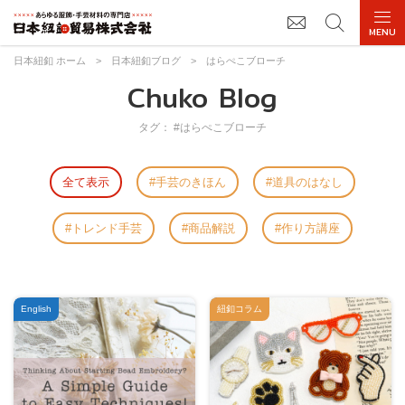
日本紐釦 ホーム
>
日本紐釦ブログ
>
はらぺこブローチ
Chuko Blog
タグ： #はらぺこブローチ
全て表示
手芸のきほん
道具のはなし
トレンド手芸
商品解説
作り方講座
English
紐釦コラム