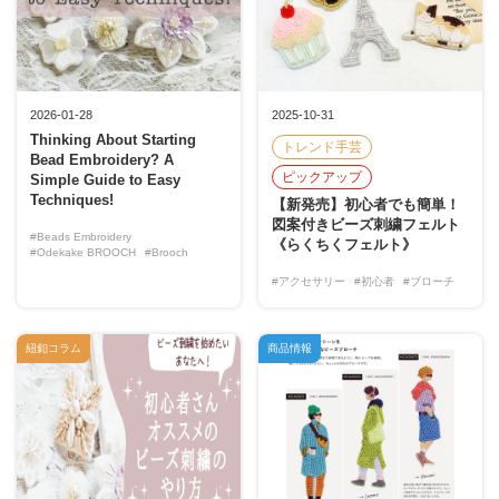
2026-01-28
2025-10-31
Thinking About Starting
トレンド手芸
Bead Embroidery? A
ピックアップ
Simple Guide to Easy
Techniques!
【新発売】初心者でも簡単！
図案付きビーズ刺繍フェルト
#Beads Embroidery
《らくちくフェルト》
#Odekake BROOCH
#Brooch
#アクセサリー
#初心者
#ブローチ
紐釦コラム
商品情報