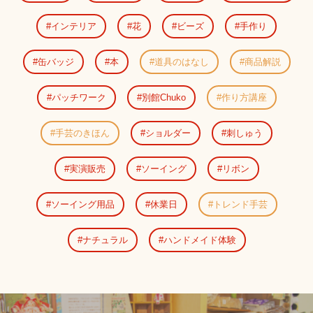
インテリア
花
ビーズ
手作り
缶バッジ
本
道具のはなし
商品解説
パッチワーク
別館Chuko
作り方講座
手芸のきほん
ショルダー
刺しゅう
実演販売
ソーイング
リボン
ソーイング用品
休業日
トレンド手芸
ナチュラル
ハンドメイド体験