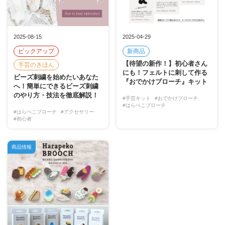
2025-08-15
2025-04-29
ピックアップ
新商品
【待望の新作！】初心者さん
手芸のきほん
にも！フェルトに刺して作る
ビーズ刺繍を始めたいあなた
『おでかけブローチ』キット
へ！簡単にできるビーズ刺繍
のやり方・技法を徹底解説！
#手芸キット
#おでかけブローチ
#はらぺこブローチ
#はらぺこブローチ
#アクセサリー
#初心者
商品情報