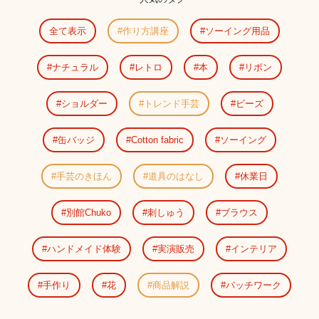
全て表示
作り方講座
ソーイング用品
ナチュラル
レトロ
本
リボン
ショルダー
トレンド手芸
ビーズ
缶バッジ
Cotton fabric
ソーイング
手芸のきほん
道具のはなし
休業日
別館Chuko
刺しゅう
ブラウス
ハンドメイド体験
実演販売
インテリア
手作り
花
商品解説
パッチワーク