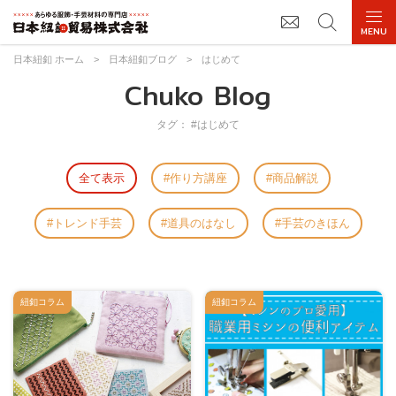
日本紐釦 ホーム
>
日本紐釦ブログ
>
はじめて
Chuko Blog
タグ： #はじめて
全て表示
作り方講座
商品解説
トレンド手芸
道具のはなし
手芸のきほん
紐釦コラム
紐釦コラム