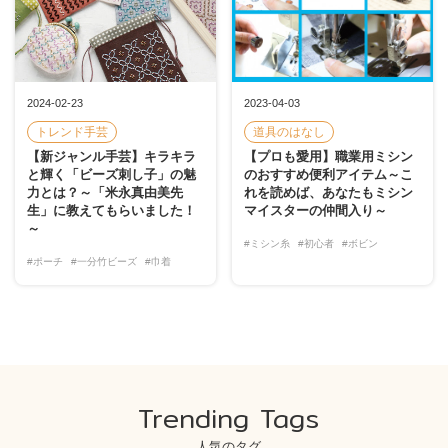
2024-02-23
2023-04-03
トレンド手芸
道具のはなし
【新ジャンル手芸】キラキラ
【プロも愛用】職業用ミシン
と輝く「ビーズ刺し子」の魅
のおすすめ便利アイテム～こ
力とは？～「米永真由美先
れを読めば、あなたもミシン
生」に教えてもらいました！
マイスターの仲間入り～
～
#ミシン糸
#初心者
#ボビン
#ポーチ
#一分竹ビーズ
#巾着
Trending Tags
人気のタグ