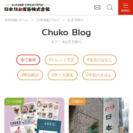
日本紐釦 ホーム
>
日本紐釦ブログ
>
お正月飾り
Chuko Blog
タグ： #お正月飾り
全て表示
トレンド手芸
道具のはなし
商品解説
作り方講座
手芸のきほん
セール情報
店舗案内