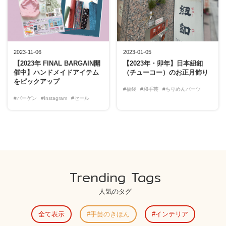
2023-11-06
2023-01-05
【2023年 FINAL BARGAIN開
【2023年・卯年】日本紐釦
催中】ハンドメイドアイテム
（チューコー）のお正月飾り
をピックアップ
#福袋
#和手芸
#ちりめんパーツ
#バーゲン
#Instagram
#セール
Trending Tags
人気のタグ
全て表示
手芸のきほん
インテリア