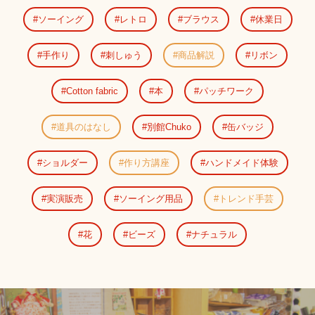
ソーイング
レトロ
ブラウス
休業日
手作り
刺しゅう
商品解説
リボン
Cotton fabric
本
パッチワーク
道具のはなし
別館Chuko
缶バッジ
ショルダー
作り方講座
ハンドメイド体験
実演販売
ソーイング用品
トレンド手芸
花
ビーズ
ナチュラル