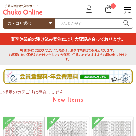
0
手芸材料お仕入れサイト
ﾒﾆｭｰ
夏季休業前の駆け込み受注により大変混み合っております。
6日以降にご注文いただいた商品は、夏季休業明けの発送となります。
お客様にはご不便をおかけいたしますが何卒ご了承いただきますようお願い申し上げま
す。
ご指定のカテゴリは存在しません
New Items
NEW
NEW
NEW