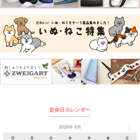
定休日カレンダー
2026年 8月
日
月
火
水
木
金
土