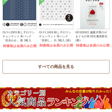
OLY-L2009 刺し子のラン
OLY-L1006 刺し子のラン
KDS29622 越膳夕香のが
チョンマット 布パック
チョンマット 布パック
まぐちの本/河出書房新社
「花合わせ」 藍 3枚入
「花刺し」 白 3枚入 (袋)
(冊)
(袋)
卸価格は会員のみ公開
卸価格は会員のみ公開
卸価格は会員のみ公開
すべての商品を見る