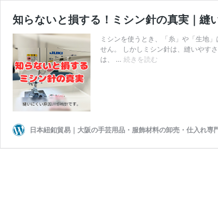
知らないと損する！ミシン針の真実｜縫
ミシンを使うとき、「糸」や「生地」
せん。 しかしミシン針は、縫いやす
知
は、 …
続きを読む
ら
な
い
と
損
す
日本紐釦貿易｜大阪の手芸用品・服飾材料の卸売・仕入れ専
る！
ミ
シ
ン
針
の
真
実
｜