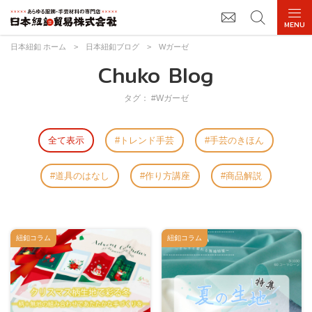
日本紐釦 ホーム
>
日本紐釦ブログ
>
Wガーゼ
Chuko Blog
タグ： #Wガーゼ
全て表示
トレンド手芸
手芸のきほん
道具のはなし
作り方講座
商品解説
紐釦コラム
紐釦コラム