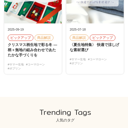
2025-09-19
2025-07-18
ピックアップ
商品解説
商品解説
ピックアップ
クリスマス柄生地で彩る冬 ―
〈夏生地特集〉 快適で涼しげ
柄＋無地の組み合わせであた
な素材選び
たかな手づくりを
#サマー生地
#コーマローン
#ポプリン
#サマー生地
#コーマローン
#ポプリン
Trending Tags
人気のタグ