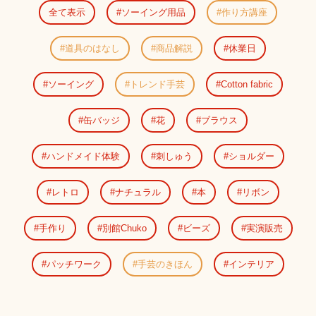
全て表示
ソーイング用品
作り方講座
道具のはなし
商品解説
休業日
ソーイング
トレンド手芸
Cotton fabric
缶バッジ
花
ブラウス
ハンドメイド体験
刺しゅう
ショルダー
レトロ
ナチュラル
本
リボン
手作り
別館Chuko
ビーズ
実演販売
パッチワーク
手芸のきほん
インテリア