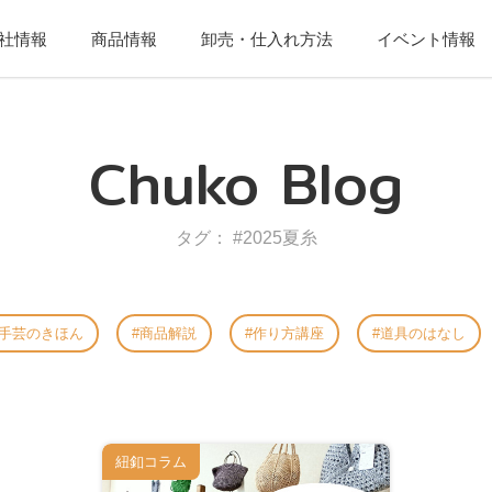
社情報
商品情報
卸売・仕入れ方法
イベント情報
Chuko Blog
タグ： #2025夏糸
手芸のきほん
商品解説
作り方講座
道具のはなし
紐釦コラム