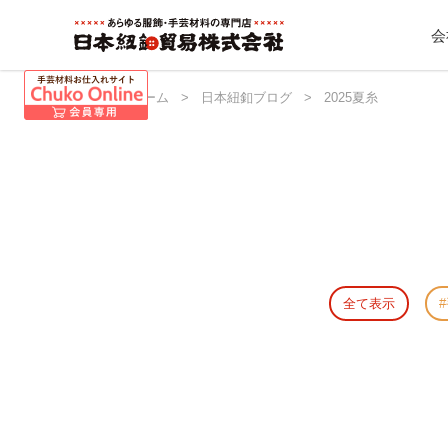
会
日本紐釦 ホーム
>
日本紐釦ブログ
>
2025夏糸
全て表示