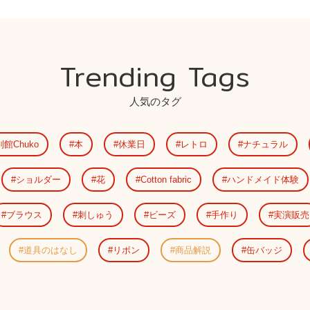
Trending Tags
人気のタグ
別館Chuko
本
休業日
レトロ
ナチュラル
ショルダー
花
Cotton fabric
ハンドメイド体験
ブラウス
刺しゅう
ビーズ
手作り
実演販売
道具のはなし
リボン
商品解説
缶バッジ