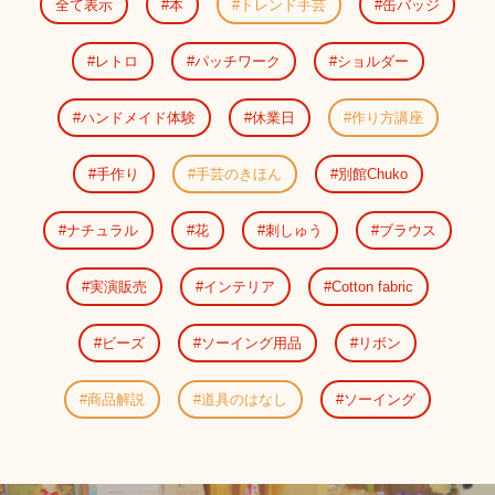
全て表示
本
トレンド手芸
缶バッジ
レトロ
パッチワーク
ショルダー
ハンドメイド体験
休業日
作り方講座
手作り
手芸のきほん
別館Chuko
ナチュラル
花
刺しゅう
ブラウス
実演販売
インテリア
Cotton fabric
ビーズ
ソーイング用品
リボン
商品解説
道具のはなし
ソーイング