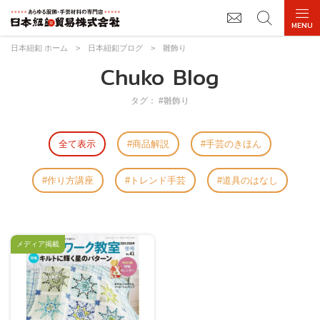
日本紐釦 ホーム
>
日本紐釦ブログ
>
雛飾り
Chuko Blog
タグ： #雛飾り
全て表示
商品解説
手芸のきほん
作り方講座
トレンド手芸
道具のはなし
メディア掲載