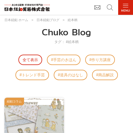
日本紐釦 ホーム
>
日本紐釦ブログ
>
絵本柄
Chuko Blog
タグ： #絵本柄
全て表示
手芸のきほん
作り方講座
トレンド手芸
道具のはなし
商品解説
紐釦コラム