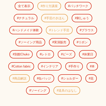
全て表示
作り方講座
パッチワーク
ナチュラル
手芸のきほん
刺しゅう
ハンドメイド体験
トレンド手芸
ブラウス
ソーイング用品
実演販売
リボン
別館Chuko
レトロ
ビーズ
休業日
Cotton fabric
インテリア
手作り
本
商品解説
缶バッジ
ショルダー
花
ソーイング
道具のはなし