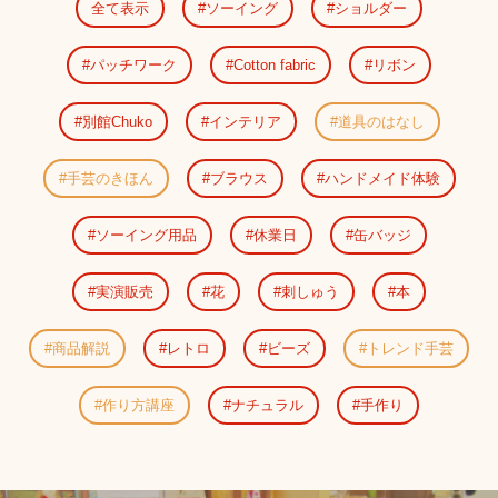
全て表示
ソーイング
ショルダー
パッチワーク
Cotton fabric
リボン
別館Chuko
インテリア
道具のはなし
手芸のきほん
ブラウス
ハンドメイド体験
ソーイング用品
休業日
缶バッジ
実演販売
花
刺しゅう
本
商品解説
レトロ
ビーズ
トレンド手芸
作り方講座
ナチュラル
手作り