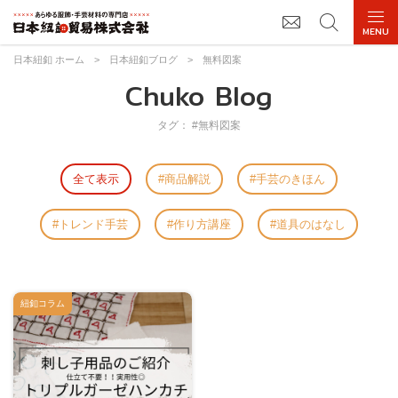
日本紐釦 ホーム
>
日本紐釦ブログ
>
無料図案
Chuko Blog
タグ： #無料図案
全て表示
商品解説
手芸のきほん
トレンド手芸
作り方講座
道具のはなし
紐釦コラム