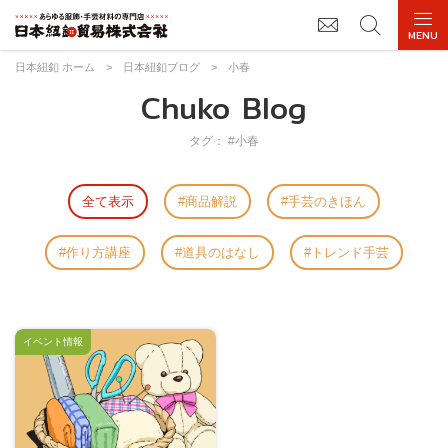
日本紐釦 ホーム
>
日本紐釦ブログ
>
小春
Chuko Blog
タグ： #小春
全て表示
商品解説
手芸のきほん
作り方講座
道具のはなし
トレンド手芸
イベント情報