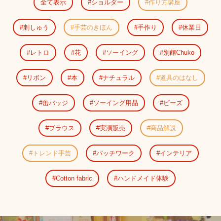
全て表示
ショルダー
作り方講座
刺しゅう
手芸のきほん
手作り
休業日
レトロ
花
ソーイング
別館Chuko
リボン
本
ナチュラル
道具のはなし
缶バッジ
ソーイング用品
ビーズ
ブラウス
実演販売
商品解説
トレンド手芸
パッチワーク
インテリア
Cotton fabric
ハンドメイド体験