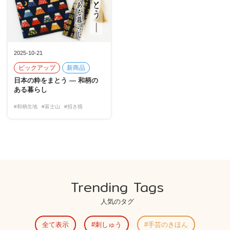
2025-10-21
ピックアップ
新商品
日本の粋をまとう ― 和柄の
ある暮らし
#和柄生地
#富士山
#招き猫
Trending Tags
人気のタグ
全て表示
刺しゅう
手芸のきほん