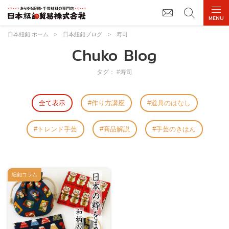
日本紐釦 ホーム
>
日本紐釦ブログ
>
寿司
Chuko Blog
タグ： #寿司
全て表示
作り方講座
道具のはなし
トレンド手芸
商品解説
手芸のきほん
紐釦コラム