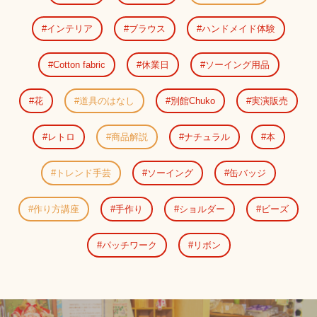
インテリア
ブラウス
ハンドメイド体験
Cotton fabric
休業日
ソーイング用品
花
道具のはなし
別館Chuko
実演販売
レトロ
商品解説
ナチュラル
本
トレンド手芸
ソーイング
缶バッジ
作り方講座
手作り
ショルダー
ビーズ
パッチワーク
リボン